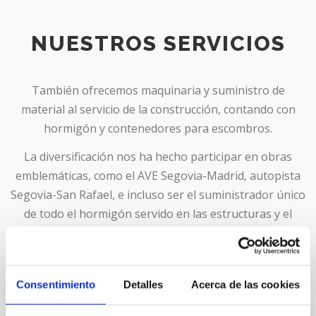
NUESTROS SERVICIOS
También ofrecemos maquinaria y suministro de
material al servicio de la construcción, contando con
hormigón y contenedores para escombros.
La diversificación nos ha hecho participar en obras
emblemáticas, como el AVE Segovia-Madrid, autopista
Segovia-San Rafael, e incluso ser el suministrador único
de todo el hormigón servido en las estructuras y el
revestimiento del tercer túnel de Guadarrama y
ampliación de la autopista de peaje AP6.
La empresa Carlos Díez Segovia está integrada por un
Consentimiento
Detalles
Acerca de las cookies
equipo humano con una gran experiencia en este