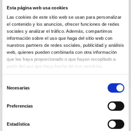
sector.
Esta página web usa cookies
Nuestros oficiales y técnicos son personal experto en
Las cookies de este sitio web se usan para personalizar
urbanización y canalizaciones.
el contenido y los anuncios, ofrecer funciones de redes
sociales y analizar el tráfico. Además, compartimos
Contamos con planta de hormigón, planta de
información sobre el uso que haga del sitio web con
machaqueo, canteras y planta de gestión de residuos
nuestros partners de redes sociales, publicidad y análisis
propia.
web, quienes pueden combinarla con otra información
que les haya proporcionado o que hayan recopilado a
partir del uso que haya hecho de sus servicios.
Selección
Necesarias
de
consentimiento
Preferencias
NUESTROS NÚMEROS
Estadística
Algunas cifras sobre nuestra empresa: